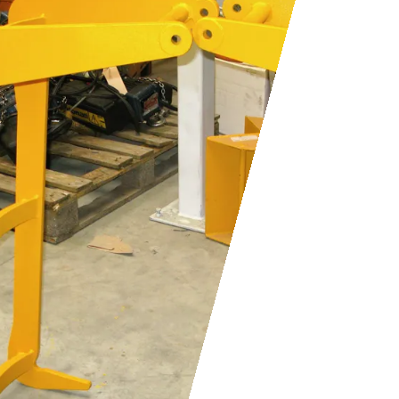
PERSONALIZZAZIONE
E PROGETTAZIONE
SU MISURA
massima
funzionalità
gru a bandiera
paranchi