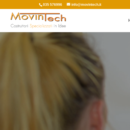
035 576996
info@movintech.it