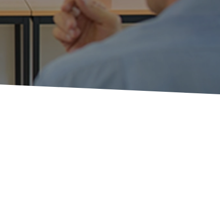
NTI DI
EZZA E
MO POSTO