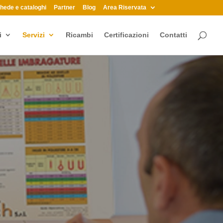
hede e cataloghi
Partner
Blog
Area Riservata
i
Servizi
Ricambi
Certificazioni
Contatti