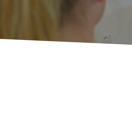
PER O
SOLL
PROFESS