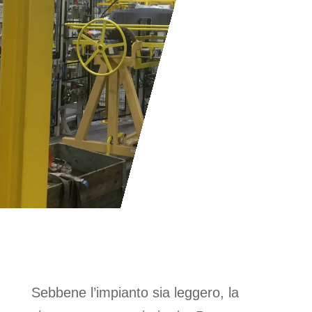
su misura per garantire la
massima
funzionalità
, supportato da una produzione
completa di
gru a bandiera
e
paranchi
.
SICUREZZA E
CONFORMITÀ
Sebbene l’impianto sia leggero, la