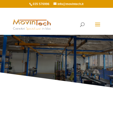
035 576996
info@movintech.it
GRU A PONTE